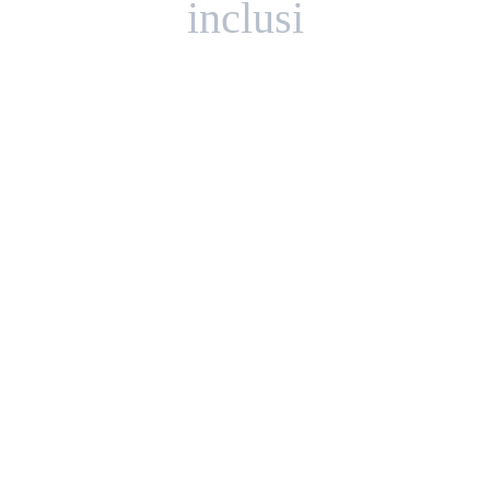
inclusi
Il tuo
sito web
 in 
48h
@
soli 
250
euro
!
Inizia ora