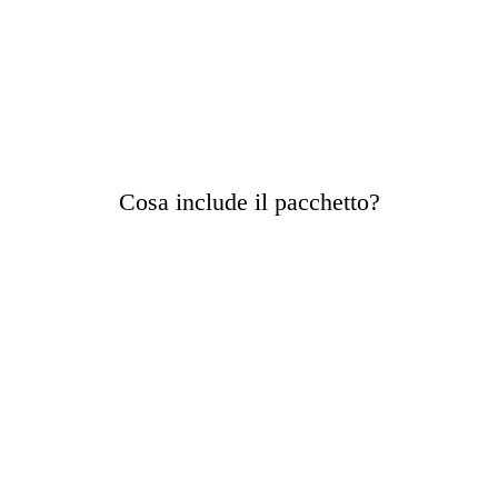
Offerta 
chiara
📦
Cosa include il pacchetto?
Realizzazione sito web professionale fino a 5 
pagine, responsive e ottimizzato.
Dominio personalizzato .it .com.
Spazio web e dominio per 1 anno inclusi.
Consegna garantita entro 2 giorni.